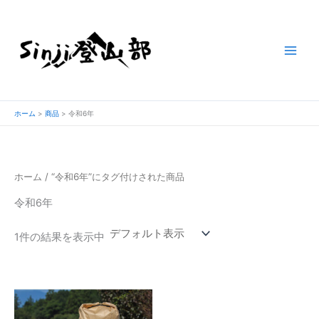
内
容
を
ス
キ
ッ
プ
ホーム
商品
令和6年
ホーム
/ “令和6年”にタグ付けされた商品
令和6年
1件の結果を表示中